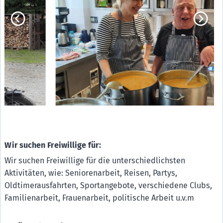
Mama lernt Deutsch-Verein für Fraueninteressen e.V.
E4
Münchner Aids-Hilfe e.V.
E5
Münchner Nachbarschaftstreffs
E6
Offene Behindertenarbeit evan. in der Region
E10
Radio LORA München
E8
SchlaU - Trägerkreis Junge Flüchtlinge e.V.
E11
Sub e.V. - Schwul-Queeres Zentrum München
E9
Über den Tellerrand kochen München e.V.
E12
Wir suchen Freiwillige für:
Wir suchen Freiwillige für die unterschiedlichsten
Aktivitäten, wie: Seniorenarbeit, Reisen, Partys,
Oldtimerausfahrten, Sportangebote, verschiedene Clubs,
Familienarbeit, Frauenarbeit, politische Arbeit u.v.m