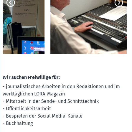
Mama lernt Deutsch-Verein für Fraueninteressen e.V.
E4
Münchner Aids-Hilfe e.V.
E5
Münchner Nachbarschaftstreffs
E6
Offene Behindertenarbeit evan. in der Region
E10
Radio LORA München
E8
SchlaU - Trägerkreis Junge Flüchtlinge e.V.
E11
Sub e.V. - Schwul-Queeres Zentrum München
E9
Über den Tellerrand kochen München e.V.
Wir suchen Freiwillige für:
E12
- journalistisches Arbeiten in den Redaktionen und im
werktäglichen LORA-Magazin
- Mitarbeit in der Sende- und Schnitttechnik
- Öffentlichkeitsarbeit
- Bespielen der Social Media-Kanäle
- Buchhaltung