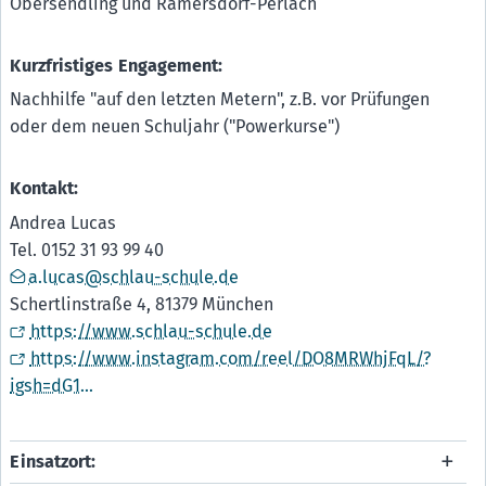
Obersendling und Ramersdorf-Perlach
Kurzfristiges Engagement:
Nachhilfe "auf den letzten Metern", z.B. vor Prüfungen
oder dem neuen Schuljahr ("Powerkurse")
Kontakt:
Andrea Lucas
Tel. 0152 31 93 99 40
a.lucas@schlau-schule.de
Schertlinstraße 4, 81379 München
https://www.schlau-schule.de
https://www.instagram.com/reel/DO8MRWhjFqL/?
igsh=dG1...
Einsatzort: