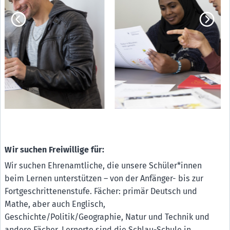
Mama lernt Deutsch-Verein für Fraueninteressen e.V.
E4
Münchner Aids-Hilfe e.V.
E5
Münchner Nachbarschaftstreffs
E6
Offene Behindertenarbeit evan. in der Region
E10
Radio LORA München
E8
SchlaU - Trägerkreis Junge Flüchtlinge e.V.
E11
Sub e.V. - Schwul-Queeres Zentrum München
E9
Über den Tellerrand kochen München e.V.
E12
Wir suchen Freiwillige für:
Wir suchen Ehrenamtliche, die unsere Schüler*innen
beim Lernen unterstützen – von der Anfänger- bis zur
Fortgeschrittenenstufe. Fächer: primär Deutsch und
Mathe, aber auch Englisch,
Geschichte/Politik/Geographie, Natur und Technik und
andere Fächer. Lernorte sind die Schlau-Schule in